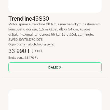
Trendline45S30
Motor spínača trendline 30 Nm s mechanickým nastavením
koncového dorazu, 1,5 m kábel, dĺžka 54 cm, kovový
držiak, maximálna nosnosť 55 kg, 15 otáčok za minútu,
SW60,SW70,D70,D78
Odporúčaná maloobchodná cena:
33 990 Ft
+ DPH
43 170 Ft
Brutto cena:
ĎALEJ