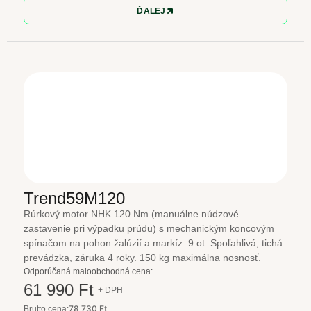
ĎALEJ
Trend59M120
Rúrkový motor NHK 120 Nm (manuálne núdzové
zastavenie pri výpadku prúdu) s mechanickým koncovým
spínačom na pohon žalúzií a markíz. 9 ot. Spoľahlivá, tichá
prevádzka, záruka 4 roky. 150 kg maximálna nosnosť.
Odporúčaná maloobchodná cena:
61 990 Ft
+ DPH
78 730 Ft
Brutto cena: