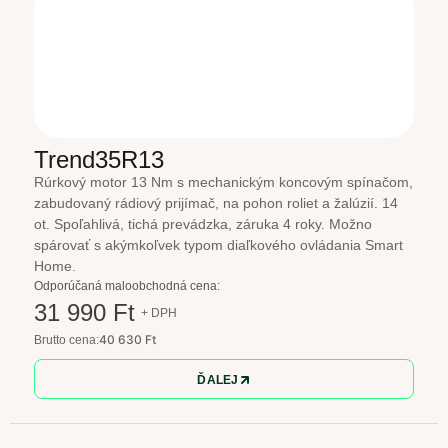
Trend35R13
Rúrkový motor 13 Nm s mechanickým koncovým spínačom,
zabudovaný rádiový prijímač, na pohon roliet a žalúzií. 14
ot. Spoľahlivá, tichá prevádzka, záruka 4 roky. Možno
spárovať s akýmkoľvek typom diaľkového ovládania Smart
Home.
Odporúčaná maloobchodná cena:
31 990 Ft
+ DPH
40 630 Ft
Brutto cena:
ĎALEJ