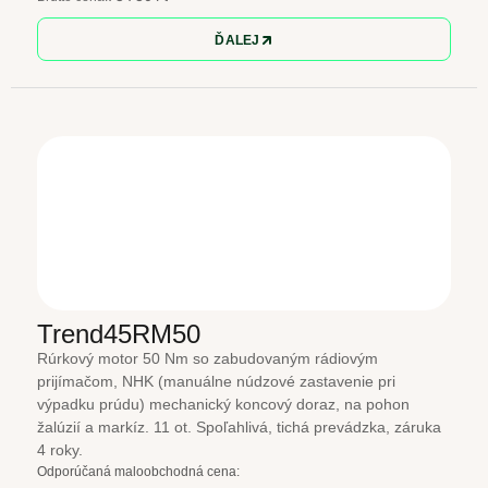
ĎALEJ
Trend45RM50
Rúrkový motor 50 Nm so zabudovaným rádiovým
prijímačom, NHK (manuálne núdzové zastavenie pri
výpadku prúdu) mechanický koncový doraz, na pohon
žalúzií a markíz. 11 ot. Spoľahlivá, tichá prevádzka, záruka
4 roky.
Odporúčaná maloobchodná cena: