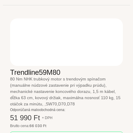
Trendline59M80
80 Nm NHK trubkový motor s trendovým spínačom
(manuálne núdzové zastavenie pri výpadku prúdu),
mechanické nastavenie koncového dorazu, 1,5 m kábel,
dĺžka 63 cm, kovový držiak, maximálna nosnosť 110 kg, 15
otáčok za minútu, ,SW70,D70,D78
Odporúčaná maloobchodná cena:
51 990 Ft
+ DPH
66 030 Ft
Brutto cena: