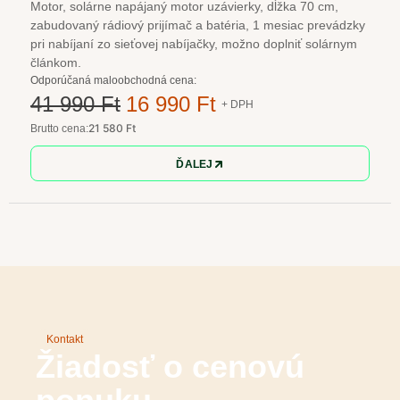
Motor, solárne napájaný motor uzávierky, dĺžka 70 cm,
zabudovaný rádiový prijímač a batéria, 1 mesiac prevádzky
pri nabíjaní zo sieťovej nabíjačky, možno doplniť solárnym
článkom.
Odporúčaná maloobchodná cena:
41 990 Ft
16 990 Ft
+ DPH
21 580 Ft
Brutto cena:
ĎALEJ
Kontakt
Žiadosť o cenovú