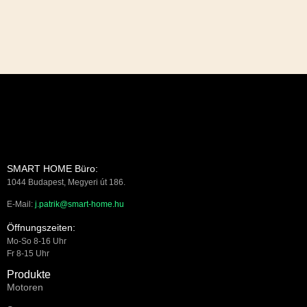
SMART HOME Büro:
1044 Budapest, Megyeri út 186.
E-Mail:
j.patrik@smart-home.hu
Öffnungszeiten:
Mo-So 8-16 Uhr
Fr 8-15 Uhr
Produkte
Motoren