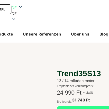
DE
TAL
DE
odukte
Unsere Referenzen
Über uns
Blog
Trend35S13
13 / 14 rolladen motor
Empfohlener Verkaufspreis:
24 990 Ft
+ MwSt
31 740 Ft
Bruttopreis: