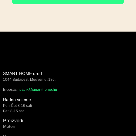
SMART HOME ured:
1044 Budapest, Megyeri út 186.
E-pošta:
j.patrik@smart-home.hu
Radno vrijeme:
Pon-Čet 8-16 sati
Pet. 8-15 sati
Proizvodi
Motori