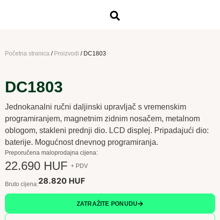
Početna stranica
/
Proizvodi
/
DC1803
DC1803
Jednokanalni ručni daljinski upravljač s vremenskim
programiranjem, magnetnim zidnim nosačem, metalnom
oblogom, stakleni prednji dio. LCD displej. Pripadajući dio:
baterije. Mogućnost dnevnog programiranja.
Preporučena maloprodajna cijena:
22.690 HUF
+ PDV
28.820 HUF
Bruto cijena:
ZATRAŽITE PONUDU