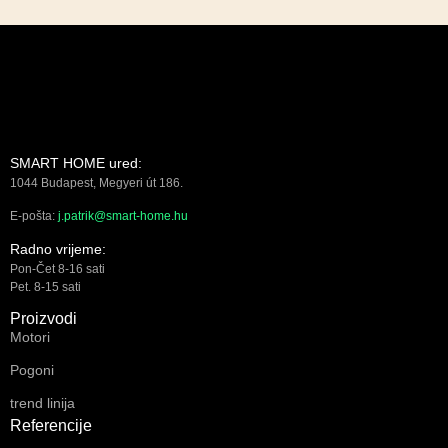
SMART HOME ured:
1044 Budapest, Megyeri út 186.
E-pošta:
j.patrik@smart-home.hu
Radno vrijeme:
Pon-Čet 8-16 sati
Pet. 8-15 sati
Proizvodi
Motori
Pogoni
trend linija
Referencije