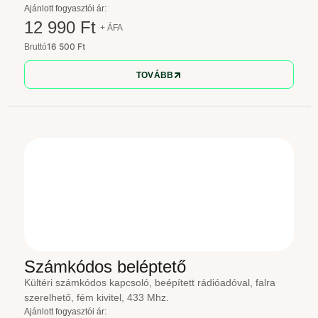
Ajánlott fogyasztói ár:
12 990 Ft
+ ÁFA
16 500 Ft
Bruttó
TOVÁBB
Számkódos beléptető
Kültéri számkódos kapcsoló, beépített rádióadóval, falra
szerelhető, fém kivitel, 433 Mhz.
Ajánlott fogyasztói ár: