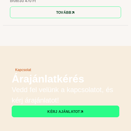
30 470 Ft
Bruttó
TOVÁBB
Kapcsolat
Árajánlatkérés
Vedd fel velünk a kapcsolatot, és
kérj árajánlatot!
KÉRJ AJÁNLATOT