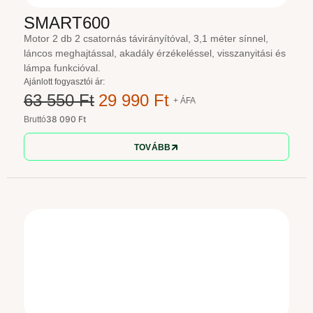
SMART600
Motor 2 db 2 csatornás távirányítóval, 3,1 méter sínnel,
láncos meghajtással, akadály érzékeléssel, visszanyitási és
lámpa funkcióval.
Ajánlott fogyasztói ár:
63 550 Ft
29 990 Ft
+ ÁFA
38 090 Ft
Bruttó
TOVÁBB