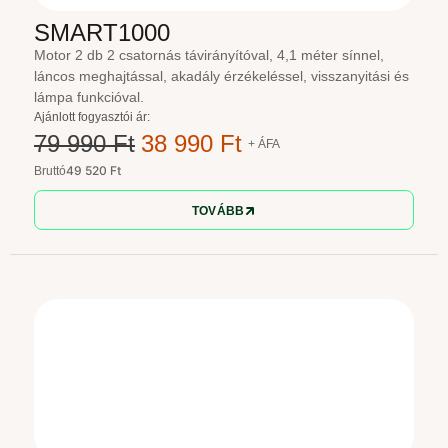
SMART1000
Motor 2 db 2 csatornás távirányítóval, 4,1 méter sínnel,
láncos meghajtással, akadály érzékeléssel, visszanyitási és
lámpa funkcióval.
Ajánlott fogyasztói ár:
79 990 Ft
38 990 Ft
+ ÁFA
49 520 Ft
Bruttó
TOVÁBB