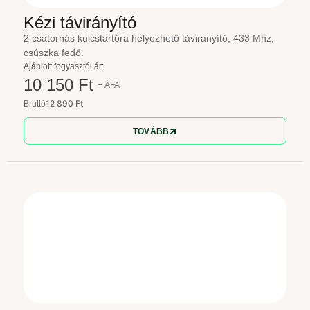
Kézi távirányító
2 csatornás kulcstartóra helyezhető távirányító, 433 Mhz,
csúszka fedő.
Ajánlott fogyasztói ár:
10 150 Ft
+ ÁFA
12 890 Ft
Bruttó
TOVÁBB