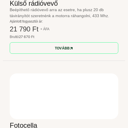
Külső rádióvevő
Beépíthető rádióvevő arra az esetre, ha plusz 20 db
távirányítót szeretnénk a motorra ráhangolni, 433 Mhz.
Ajánlott fogyasztói ár:
21 790 Ft
+ ÁFA
27 670 Ft
Bruttó
TOVÁBB
Fotocella