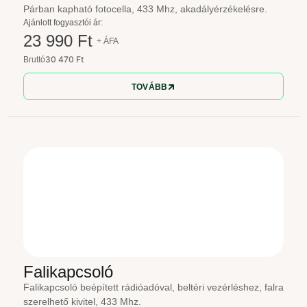
Párban kapható fotocella, 433 Mhz, akadályérzékelésre.
Ajánlott fogyasztói ár:
23 990 Ft
+ ÁFA
30 470 Ft
Bruttó
TOVÁBB
Falikapcsoló
Falikapcsoló beépített rádióadóval, beltéri vezérléshez, falra
szerelhető kivitel, 433 Mhz.