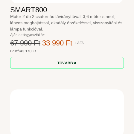
SMART800
Motor 2 db 2 csatornás távirányítóval, 3,6 méter sínnel,
láncos meghajtással, akadály érzékeléssel, visszanyitási és
lámpa funkcióval.
Ajánlott fogyasztói ár:
67 990 Ft
33 990 Ft
+ ÁFA
43 170 Ft
Bruttó
TOVÁBB