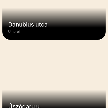
Danubius utca
Umbroll
Úszódaru u.