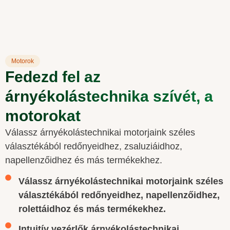
Motorok
Fedezd fel az
árnyékolástechnika szívét, a
motorokat
Válassz árnyékolástechnikai motorjaink széles
választékából redőnyeidhez, zsaluziáidhoz,
napellenzőidhez és más termékekhez.
Válassz árnyékolástechnikai motorjaink széles
választékából redőnyeidhez, napellenzőidhez,
rolettáidhoz és más termékekhez.
Intuitív vezérlők árnyékolástechnikai