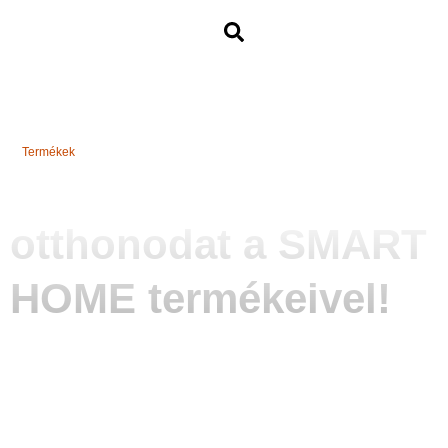
Termékek
Tökéletesítsd
otthonodat a SMART
HOME termékeivel!
Fedezd fel az intelligens otthoni
termékek széles választékát a
kényelmes és automatizált élethez!