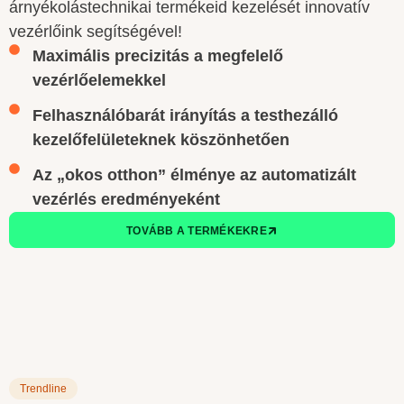
árnyékolástechnikai termékeid kezelését innovatív
vezérlőink segítségével!
Maximális precizitás a megfelelő
vezérlőelemekkel
Felhasználóbarát irányítás a testhezálló
kezelőfelületeknek köszönhetően
Az „okos otthon” élménye az automatizált
vezérlés eredményeként
TOVÁBB A TERMÉKEKRE
Trendline