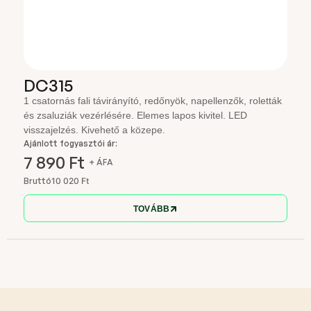
DC315
1 csatornás fali távirányító, redőnyök, napellenzők, roletták
és zsaluziák vezérlésére. Elemes lapos kivitel. LED
visszajelzés. Kivehető a közepe.
Ajánlott fogyasztói ár:
7 890 Ft
+ ÁFA
Bruttó
10 020 Ft
TOVÁBB