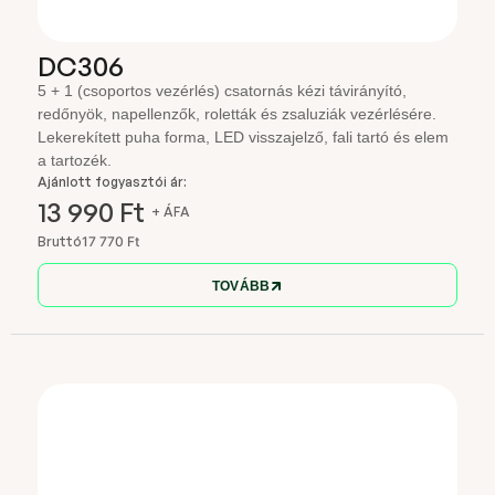
DC306
5 + 1 (csoportos vezérlés) csatornás kézi távirányító,
redőnyök, napellenzők, roletták és zsaluziák vezérlésére.
Lekerekített puha forma, LED visszajelző, fali tartó és elem
a tartozék.
Ajánlott fogyasztói ár:
13 990 Ft
+ ÁFA
Bruttó
17 770 Ft
TOVÁBB