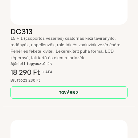
DC313
15 + 1 (csoportos vezérlés) csatornás kézi távirányító,
redőnyök, napellenzők, roletták és zsaluziák vezérlésére.
Fehér és fekete kivitel. Lekerekített puha forma, LCD
képernyő, fali tartó és elem a tartozék.
Ajánlott fogyasztói ár:
18 290 Ft
+ ÁFA
Bruttó
23 230 Ft
TOVÁBB