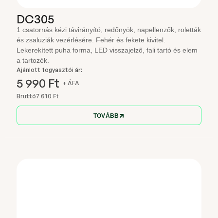
DC305
1 csatornás kézi távirányító, redőnyök, napellenzők, roletták
és zsaluziák vezérlésére. Fehér és fekete kivitel.
Lekerekített puha forma, LED visszajelző, fali tartó és elem
a tartozék.
Ajánlott fogyasztói ár:
5 990 Ft
+ ÁFA
Bruttó
7 610 Ft
TOVÁBB