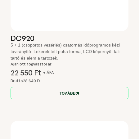
DC920
5 + 1 (csoportos vezérlés) csatornás időprogramos kézi
távirányító. Lekerekített puha forma, LCD képernyő, fali
tartó és elem a tartozék.
Ajánlott fogyasztói ár:
22 550 Ft
+ ÁFA
Bruttó
28 640 Ft
TOVÁBB