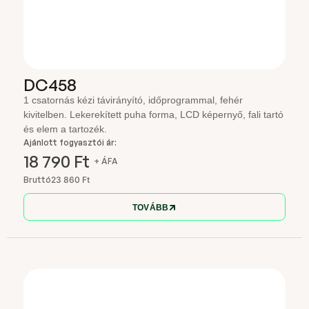
DC458
1 csatornás kézi távirányító, időprogrammal, fehér
kivitelben. Lekerekített puha forma, LCD képernyő, fali tartó
és elem a tartozék.
Ajánlott fogyasztói ár:
18 790 Ft
+ ÁFA
Bruttó
23 860 Ft
TOVÁBB