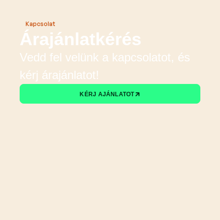
Kapcsolat
Árajánlatkérés
Vedd fel velünk a kapcsolatot, és
kérj árajánlatot!
KÉRJ AJÁNLATOT