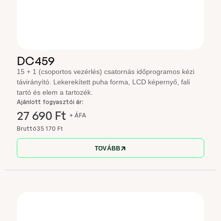
DC459
15 + 1 (csoportos vezérlés) csatornás időprogramos kézi
távirányító. Lekerekített puha forma, LCD képernyő, fali
tartó és elem a tartozék.
Ajánlott fogyasztói ár:
27 690 Ft
+ ÁFA
Bruttó
35 170 Ft
TOVÁBB