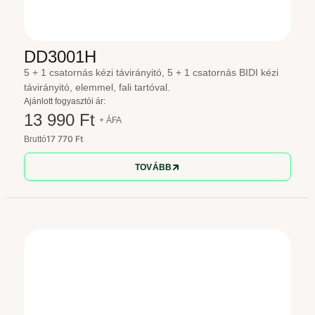
DD3001H
5 + 1 csatornás kézi távirányitó, 5 + 1 csatornás BIDI kézi
távirányitó, elemmel, fali tartóval.
Ajánlott fogyasztói ár:
13 990 Ft
+ ÁFA
17 770 Ft
Bruttó
TOVÁBB