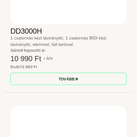
DD3000H
1 csatornás kézi távirányitó, 1 csatornás BIDI kézi
távirányitó, elemmel, fali tartóval.
Ajánlott fogyasztói ár:
10 990 Ft
+ ÁFA
13 960 Ft
Bruttó
TOVÁBB