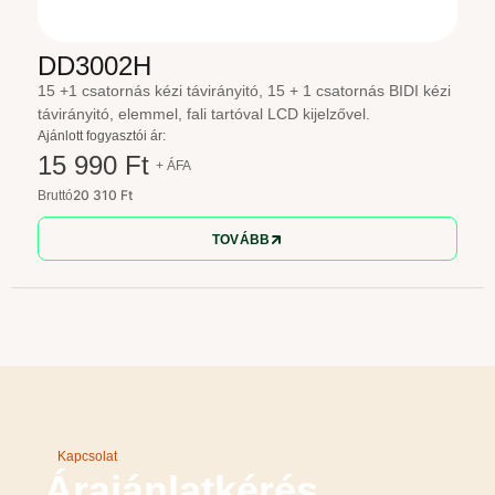
DD3002H
15 +1 csatornás kézi távirányitó, 15 + 1 csatornás BIDI kézi
távirányitó, elemmel, fali tartóval LCD kijelzővel.
Ajánlott fogyasztói ár:
15 990 Ft
+ ÁFA
20 310 Ft
Bruttó
TOVÁBB
Kapcsolat
Árajánlatkérés