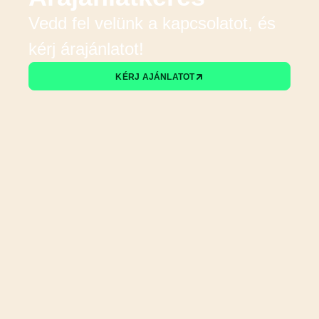
Vedd fel velünk a kapcsolatot, és
kérj árajánlatot!
KÉRJ AJÁNLATOT