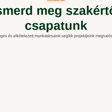
Munkatársak
smerd meg szakért
csapatunk
ges és elkötelezett munkatársaink segítik projektjeink megvaló