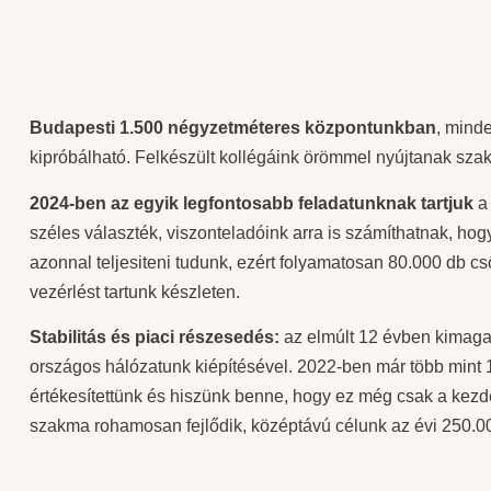
Budapesti 1.500 négyzetméteres központunkban
, mind
kipróbálható. Felkészült kollégáink örömmel nyújtanak szak
2024-ben az egyik legfontosabb feladatunknak tartjuk
a 
széles választék, viszonteladóink arra is számíthatnak, hog
azonnal teljesiteni tudunk, ezért folyamatosan 80.000 db c
vezérlést tartunk készleten.
Stabilitás és piaci részesedés:
az elmúlt 12 évben kimaga
országos hálózatunk kiépítésével. 2022-ben már több mint 
értékesítettünk és hiszünk benne, hogy ez még csak a kezd
szakma rohamosan fejlődik, középtávú célunk az évi 250.00