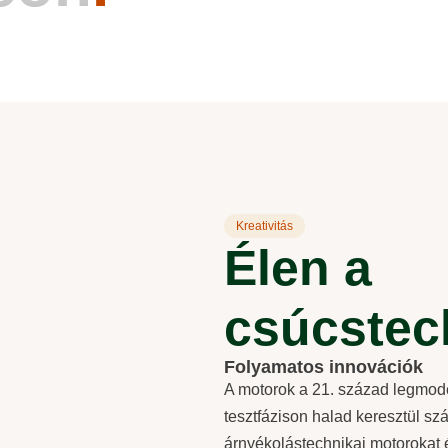
automata vezérlés.
Kreativitás
Élen a
csúcstec
Folyamatos innovációk
A motorok a 21. század legmod
tesztfázison halad keresztül szá
árnyékolástechnikai motorokat é