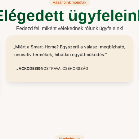
Vásárlóink mondták
Elégedett ügyfelein
Fedezd fel, miként vélekednek rólunk ügyfeleink!
„Miért a Smart-Home? Egyszerű a válasz: megbízható,
innovatív termékek, hibátlan együttműködés.”
JACKODESIGN
OSTRAVA, CSEHORSZÁG