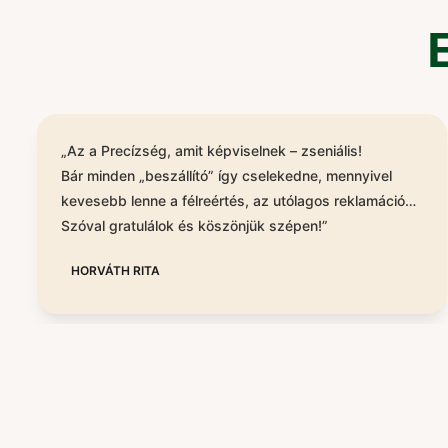
„Az a Precízség, amit képviselnek – zseniális!
Bár minden „beszállító” így cselekedne, mennyivel
kevesebb lenne a félreértés, az utólagos reklamáció…
Szóval gratulálok és köszönjük szépen!”
HORVÁTH RITA