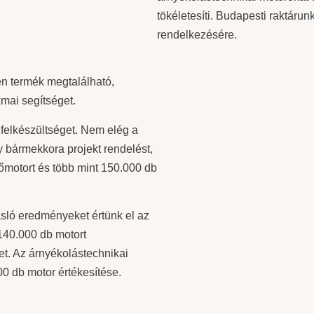
tökéletesíti. Budapesti raktárun
rendelkezésére.
en termék megtalálható,
mai segítséget.
felkészültséget. Nem elég a
y bármekkora projekt rendelést,
sőmotort és több mint 150.000 db
sló eredményeket értünk el az
140.000 db motort
et. Az árnyékolástechnikai
0 db motor értékesítése.