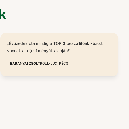
k
„Évtizedek óta mindig a TOP 3 beszállítónk között
vannak a teljesítményük alapján!”
BARANYAI ZSOLT
ROLL-LUX, PÉCS