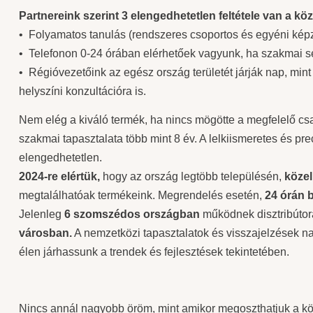
Partnereink szerint 3 elengedhetetlen feltétele van a kö
• Folyamatos tanulás (rendszeres csoportos és egyéni képz
• Telefonon 0-24 órában elérhetőek vagyunk, ha szakmai s
• Régióvezetőink az egész ország területét járják nap, mint
helyszíni konzultációra is.
Nem elég a kiváló termék, ha nincs mögötte a megfelelő csa
szakmai tapasztalata több mint 8 év. A lelkiismeretes és p
elengedhetetlen.
2024-re elértük,
hogy az ország legtöbb településén,
közel
megtalálhatóak termékeink. Megrendelés esetén,
24 órán b
Jelenleg
6 szomszédos országban
működnek disztribútor
városban.
A nemzetközi tapasztalatok és visszajelzések 
élen járhassunk a trendek és fejlesztések tekintetében.
Nincs annál nagyobb öröm, mint amikor megoszthatjuk a köz