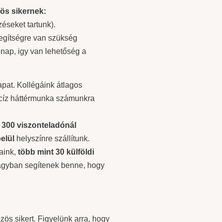
zös sikernek:
éseket tartunk).
egítségre van szükség
 nap, igy van lehetőség a
pat. Kollégáink átlagos
recíz háttérmunka számunkra
 300 viszonteladónál
elül
helyszínre szállítunk.
aink,
több mint 30 külföldi
nagyban segítenek benne, hogy
ös sikert. Figyelünk arra, hogy