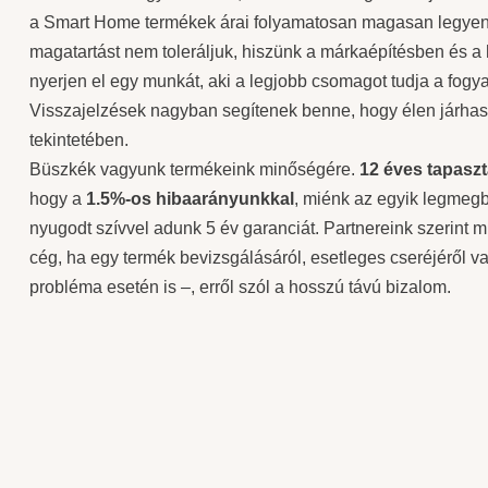
a Smart Home termékek árai folyamatosan magasan legyen
magatartást nem toleráljuk, hiszünk a márkaépítésben és a
nyerjen el egy munkát, aki a legjobb csomagot tudja a fogya
Visszajelzések nagyban segítenek benne, hogy élen járhass
tekintetében.
Büszkék vagyunk termékeink minőségére.
12 éves tapaszt
hogy a
1.5%-os hibaarányunkkal
, miénk az egyik legmeg
nyugodt szívvel adunk 5 év garanciát. Partnereink szerint
cég, ha egy termék bevizsgálásáról, esetleges cseréjéről v
probléma esetén is –, erről szól a hosszú távú bizalom.