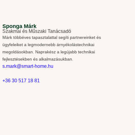
Sponga Márk
Szakmai és Műszaki Tanácsadó
Márk többéves tapasztalattal segíti partnereinket és
ügyfeleiket a legmodernebb árnyékolástechnikai
megoldásokban. Naprakész a legújabb technikai
fejlesztésekben és alkalmazásukban.
s.mark@smart-home.hu
+36 30 517 18 81