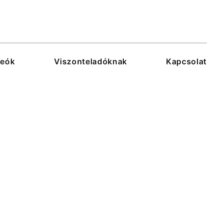
deók
Viszonteladóknak
Kapcsolat
. 2012-ben kezdte működését, azzal a
 Magyarországra a világ egyik
ékoló motor családját.
rhetővé minden otthon számára a
ágot, ne legyen többé luxus az