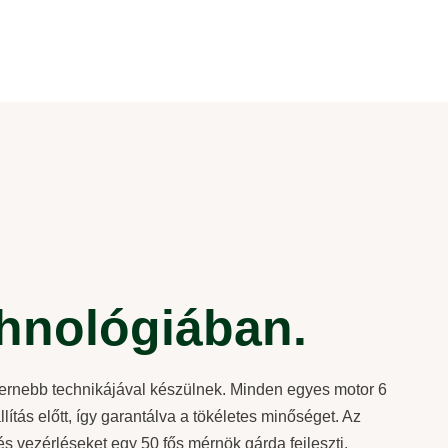
hnológiában.
ernebb technikájával készülnek. Minden egyes motor 6
llítás előtt, így garantálva a tökéletes minőséget. Az
s vezérléseket egy 50 fős mérnök gárda fejleszti,