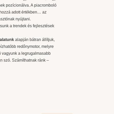
ek pozícionálva. A piacromboló
 hozzá adott értékben… az
sztónak nyújtani.
unk a trendek és fejlesztések
alatunk
alapján bátran állítjuk,
bízhatóbb redőnymotor, melyre
 mi vagyunk a legrugalmasabb
an szó. Számíthatnak ránk –