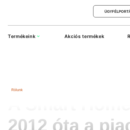
ÜGYFÉLPORT
Termékeink
Akciós termékek
R
Rólunk
A Smart Hom
2012 óta a pi