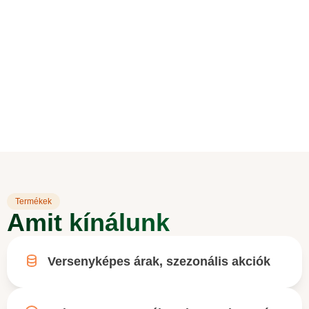
színvonalon szolgáljuk ki redőny,
napellenző, zsaluzia, roletta, függöny és
egyéb árnyékoló berendezések
automatizálásával.
Termékek
Amit kínálunk
Versenyképes árak, szezonális akciók