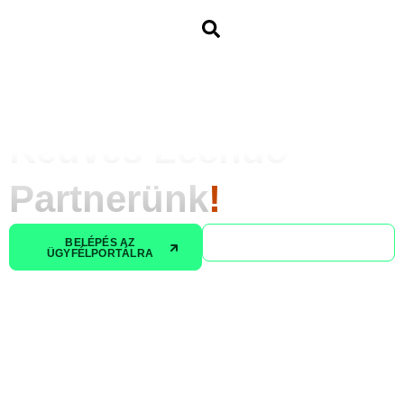
Kedves Leendő
Partnerünk
!
BELÉPÉS AZ
KAPCSOLATFELVÉTEL
ÜGYFÉLPORTÁLRA
Vállalatunk hosszú távú célja, hogy a
magyarországi és környező országok
árnyékolástechnikai gyártóit illetve
forgalmazóit a lehető legmagasabb