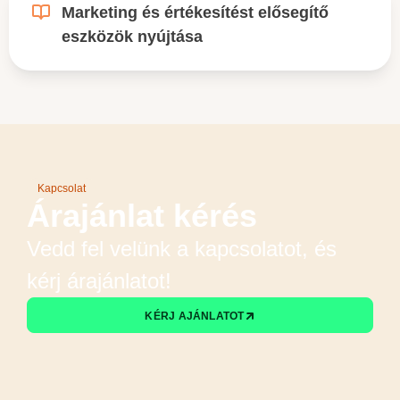
Marketing és értékesítést elősegítő
eszközök nyújtása
Kapcsolat
Árajánlat kérés
Vedd fel velünk a kapcsolatot, és
kérj árajánlatot!
KÉRJ AJÁNLATOT