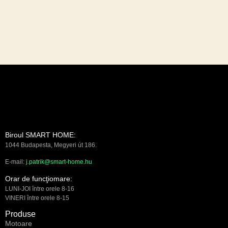
Biroul SMART HOME:
1044 Budapesta, Megyeri út 186.
E-mail:
j.patrik@smart-home.hu
Orar de funcţiomare:
LUNI-JOI între orele 8-16
VINERI între orele 8-15
Produse
Motoare