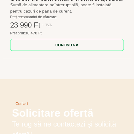
Sursă de alimentare neîntreruptibilă, poate fi instalată
pentru cazuri de pană de curent.
Preț recomandat de vânzare:
23 990 Ft
+ TVA
30 470 Ft
Preț brut:
CONTINUĂ
Contact
Solicitare ofertă
Te rog să ne contactezi şi solicită