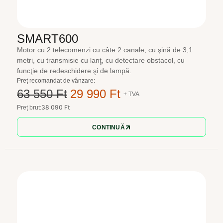
SMART600
Motor cu 2 telecomenzi cu câte 2 canale, cu şină de 3,1
metri, cu transmisie cu lanţ, cu detectare obstacol, cu
funcţie de redeschidere şi de lampă.
Preț recomandat de vânzare:
63 550 Ft
29 990 Ft
+ TVA
38 090 Ft
Preț brut:
CONTINUĂ