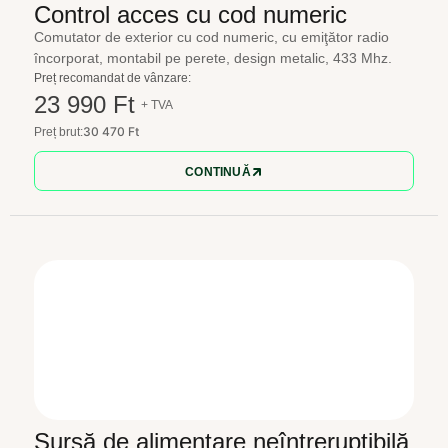
Control acces cu cod numeric
Comutator de exterior cu cod numeric, cu emiţător radio
încorporat, montabil pe perete, design metalic, 433 Mhz.
Preț recomandat de vânzare:
23 990 Ft
+ TVA
30 470 Ft
Preț brut:
CONTINUĂ
Sursă de alimentare neîntreruptibilă