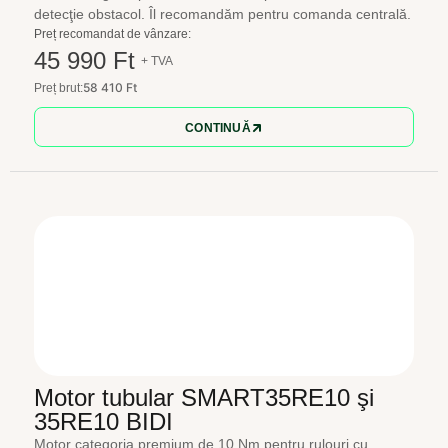
detecţie obstacol. Îl recomandăm pentru comanda centrală.
Preț recomandat de vânzare:
45 990 Ft
+ TVA
58 410 Ft
Preț brut:
CONTINUĂ
Motor tubular SMART35RE10 şi
35RE10 BIDI
Motor categoria premium de 10 Nm pentru rulouri cu