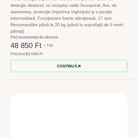
detecţie obstacol, cu receptor radio încorporat. Are, de
asemenea, protecţie împotriva îngheţului şi o poziţie
intermediară. Funcţionare foarte silenţioasă, 17 rpm.
Recomandăm până la 20 kg (până la suprafaţă de 5 metri
pătraţi)
Preț recomandat de vânzare:
48 850 Ft
+ TVA
62 040 Ft
Preț brut:
CONTINUĂ