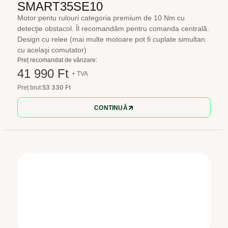
SMART35SE10
Motor pentu rulouri categoria premium de 10 Nm cu
detecţie obstacol. Îl recomandăm pentru comanda centrală.
Design cu relee (mai multe motoare pot fi cuplate simultan
cu acelaşi comutator)
Preț recomandat de vânzare:
41 990 Ft
+ TVA
53 330 Ft
Preț brut:
CONTINUĂ