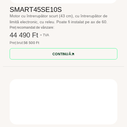
SMART45SE10S
Motor cu întrerupător scurt (43 cm), cu întrerupător de
limită electronic, cu releu. Poate fi instalat pe ax de 60.
Preț recomandat de vânzare:
44 490 Ft
+ TVA
56 500 Ft
Preț brut:
CONTINUĂ