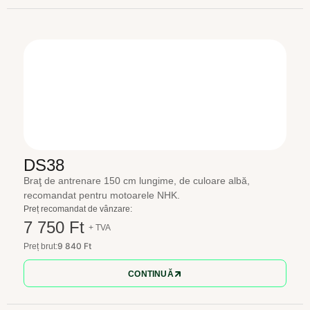
DS38
Braţ de antrenare 150 cm lungime, de culoare albă,
recomandat pentru motoarele NHK.
Preț recomandat de vânzare:
7 750 Ft
+ TVA
9 840 Ft
Preț brut:
CONTINUĂ