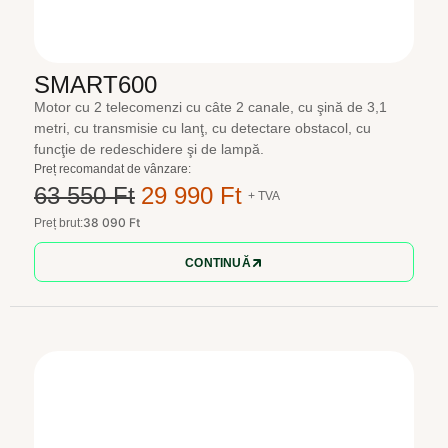
SMART600
Motor cu 2 telecomenzi cu câte 2 canale, cu şină de 3,1
metri, cu transmisie cu lanţ, cu detectare obstacol, cu
funcţie de redeschidere şi de lampă.
Preț recomandat de vânzare:
63 550 Ft
29 990 Ft
+ TVA
38 090 Ft
Preț brut:
CONTINUĂ