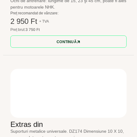
Ochi de antrenare: lungime de 15, 23 şi 45 cm, poate fi ales
pentru motoarele NHK.
Preț recomandat de vânzare:
2 950 Ft
+ TVA
3 750 Ft
Preț brut:
CONTINUĂ
Extras din
Suporturi metalice universale. DZ174 Dimensiune 10 X 10,