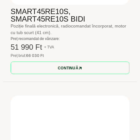
SMART45RE10S,
SMART45RE10S BIDI
Poziție finală electronică, radiocomandat încorporat, motor
cu tub scurt (41 cm).
Preț recomandat de vânzare:
51 990 Ft
+ TVA
66 030 Ft
Preț brut:
CONTINUĂ