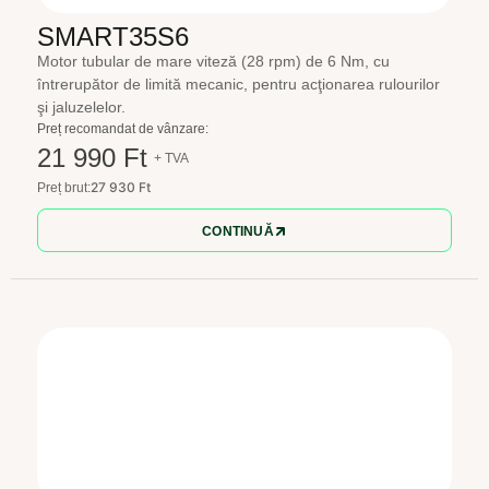
SMART35S6
Motor tubular de mare viteză (28 rpm) de 6 Nm, cu
întrerupător de limită mecanic, pentru acţionarea rulourilor
şi jaluzelelor.
Preț recomandat de vânzare:
21 990 Ft
+ TVA
27 930 Ft
Preț brut:
CONTINUĂ