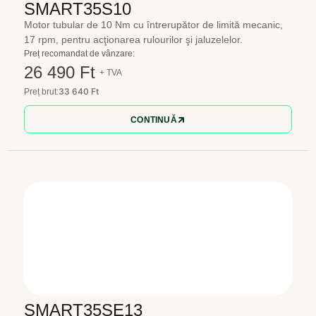
SMART35S10
Motor tubular de 10 Nm cu întrerupător de limită mecanic,
17 rpm, pentru acţionarea rulourilor şi jaluzelelor.
Preț recomandat de vânzare:
26 490 Ft
+ TVA
33 640 Ft
Preț brut:
CONTINUĂ
SMART35SE13