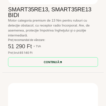
SMART35RE13, SMART35RE13
BIDI
Motor categoria premium de 13 Nm pentru rulouri cu
detecţie obstacol, cu receptor radio încorporat. Are, de
asemenea, protecţie împotriva îngheţului şi o poziţie
intermediară.
Preț recomandat de vânzare:
51 290 Ft
+ TVA
65 140 Ft
Preț brut:
CONTINUĂ