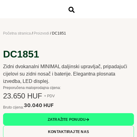
Početna stranica
/
Proizvodi
/
DC1851
DC1851
Zidni dvokanalni MINIMAL daljinski upravljač, pripadajući
cijelovi su zidni nosač i baterije. Elegantna plosnata
izvedba, LED displej.
Preporučena maloprodajna cijena:
23.650 HUF
+ PDV
30.040 HUF
Bruto cijena:
ZATRAŽITE PONUDU
KONTAKTIRAJTE NAS