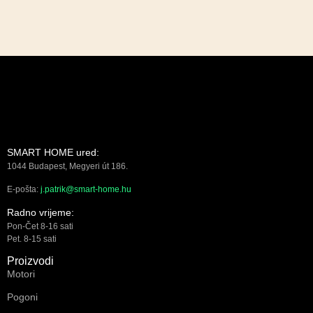
SMART HOME ured:
1044 Budapest, Megyeri út 186.
E-pošta:
j.patrik@smart-home.hu
Radno vrijeme:
Pon-Čet 8-16 sati
Pet. 8-15 sati
Proizvodi
Motori
Pogoni