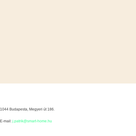
productivității. Aceasta poate ajuta la evitarea
luminii solare excesive care poate interfera cu
lizibilitatea monitoarelor și...
Biroul SMART HOME:
1044 Budapesta, Megyeri út 186.
E-mail:
j.patrik@smart-home.hu
Orar de funcţiomare: