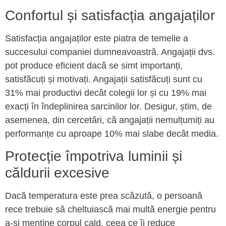
Confortul și satisfacția angajaților
Satisfacția angajaților este piatra de temelie a
succesului companiei dumneavoastră. Angajații dvs.
pot produce eficient dacă se simt importanți,
satisfăcuți și motivați. Angajații satisfăcuți sunt cu
31% mai productivi decât colegii lor și cu 19% mai
exacți în îndeplinirea sarcinilor lor. Desigur, știm, de
asemenea, din cercetări, că angajații nemulțumiți au
performanțe cu aproape 10% mai slabe decât media.
Protecție împotriva luminii și
căldurii excesive
Dacă temperatura este prea scăzută, o persoană
rece trebuie să cheltuiască mai multă energie pentru
a-și menține corpul cald, ceea ce îi reduce