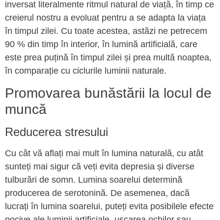
inversat literalmente ritmul natural de viață, în timp ce
creierul nostru a evoluat pentru a se adapta la viața
în timpul zilei. Cu toate acestea, astăzi ne petrecem
90 % din timp în interior, în lumină artificială, care
este prea puțină în timpul zilei și prea multă noaptea,
în comparație cu ciclurile luminii naturale.
Promovarea bunăstării la locul de
muncă
Reducerea stresului
Cu cât vă aflați mai mult în lumina naturală, cu atât
sunteți mai sigur că veți evita depresia și diverse
tulburări de somn. Lumina soarelui determină
producerea de serotonină. De asemenea, dacă
lucrați în lumina soarelui, puteți evita posibilele efecte
nocive ale luminii artificiale, uscarea ochilor sau