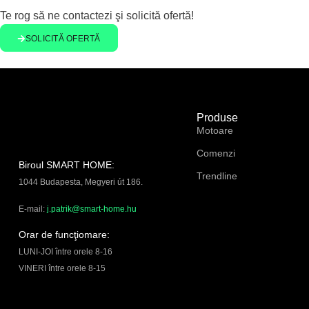
Te rog să ne contactezi şi solicită ofertă!
SOLICITĂ OFERTĂ
Produse
Motoare
Comenzi
Biroul SMART HOME:
Trendline
1044 Budapesta, Megyeri út 186.
E-mail:
j.patrik@smart-home.hu
Orar de funcţiomare:
LUNI-JOI între orele 8-16
VINERI între orele 8-15