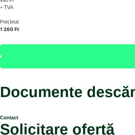
990 Ft
+ TVA
Preț brut:
1 260 Ft
Documente descăr
Contact
Solicitare ofertă