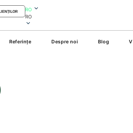
RO
LIENŢILOR
RO
Referinţe
Despre noi
Blog
V
0