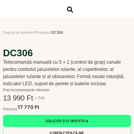
Pagina de pornire
/
Produse
/
DC306
DC306
Telecomandă manuală cu 5 + 1 (control de grup) canale
pentru controlul jaluzelelor rulante, al copertinelor, al
jaluzelelor rulante și al obloanelor. Formă moale rotunjită,
indicator LED, suport de perete și baterie incluse.
Preț recomandat de vânzare:
13 990 Ft
+ TVA
17 770 Ft
Preț brut:
SOLICITAȚI O OFERTĂ
CONTACTEAZĂ-NE