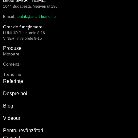
Biroul SMART HOME:
1044 Budapesta, Megyeri út 186.
E-mail:
j.patrik@smart-home.hu
Orar de funcţiomare:
LUNI-JOI între orele 8-16
VINERI între orele 8-15
Produse
Motoare
Comenzi
Trendline
Referinţe
Despre noi
Blog
Videouri
Pentru revânzători
Contact