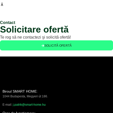
Contact
Solicitare ofertă
Te rog să ne contactezi şi solicită ofertă!
SOLICITĂ OFERTĂ
Biroul SMART HOME:
1044 Budapesta, Megyeri út 186.
E-mail:
j.patrik@smart-home.hu