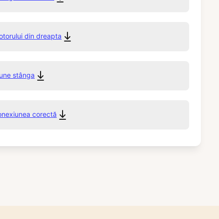
torului din dreapta
une stânga
onexiunea corectă