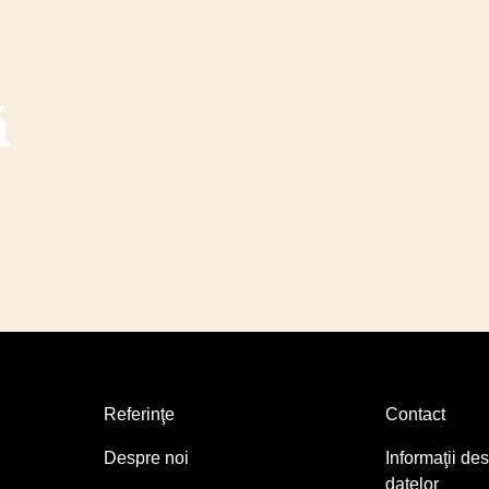
ă
Referinţe
Contact
Despre noi
Informaţii de
datelor