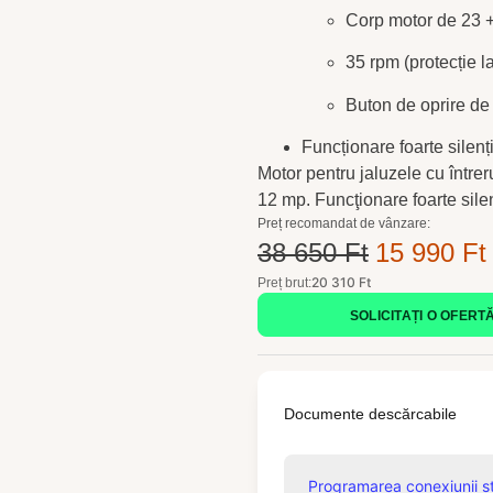
Corp motor de 23 +
35 rpm (protecție l
Buton de oprire de 
Funcționare foarte silen
Motor pentru jaluzele cu între
12 mp. Funcţionare foarte silen
Preț recomandat de vânzare:
38 650 Ft
15 990 Ft
20 310 Ft
Preț brut:
SOLICITAȚI O OFERT
Documente descărcabile
Programarea conexiunii s