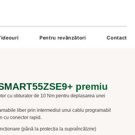
ideouri
Pentru revânzători
Contact
e SMART55ZSE9+ premiu
 cu obturator de 10 Nm pentru deplasarea unei
ramabile liber prin intermediul unui cablu programabil
n cu conector rapid.
ncționare (până la protecția la supraîncălzire)