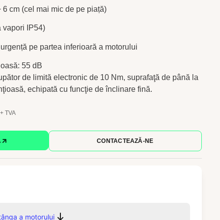
 6 cm (cel mai mic de pe piață)
a vapori IP54)
urgență pe partea inferioară a motorului
țioasă: 55 dB
rupător de limită electronic de 10 Nm, suprafaţă de până la
ţioasă, echipată cu funcţie de înclinare fină.
+ TVA
Ă
CONTACTEAZĂ-NE
tânga a motorului