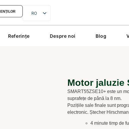
IENŢILOR
RO
hu
en
Referinţe
Despre noi
Blog
V
de
sk
hr
Motor jaluzi
SMART55ZSE10+ este un motor
suprafețe de până la 8 nm.
Pozițiile sale finale sunt prog
electronic. Ștecher Hirschman
4 minute timp de fu