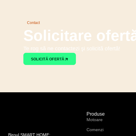
Contact
Solicitare ofert
Te rog să ne contactezi şi solicită ofertă!
SOLICITĂ OFERTĂ
Produse
Motoare
Comenzi
Biroul SMART HOME: