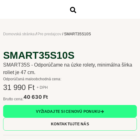
Domovská stránka
/
Pre predajcov
/
SMART35S10S
SMART35S10S
SMART35S - Odporúčame na úzke rolety, minimálna šírka
roliet je 47 cm.
Odporúčaná maloobchodná cena:
31 990 Ft
+ DPH
40 630 Ft
Brutto cena:
VYŽIADAJTE SI CENOVÚ PONUKU
KONTAKTUJTE NÁS