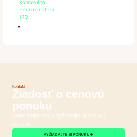
koncového
dorazu motora
(RO)
Kontakt
Žiadosť o cenovú
ponuku
Kontaktujte nás a vyžiadajte si cenovú
ponuku!
VYŽIADAJTE SI PONUKU