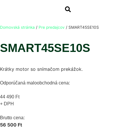
Domovská stránka
/
Pre predajcov
/
SMART45SE10S
SMART45SE10S
Krátky motor so snímačom prekážok.
Odporúčaná maloobchodná cena:
44 490 Ft
+ DPH
Brutto cena:
56 500 Ft