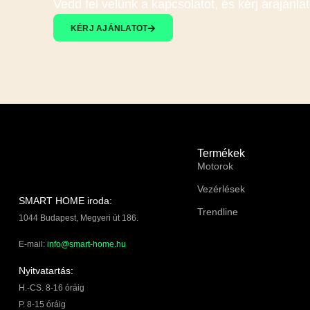
Vedd fel velünk a kapcsolatot, és kérj árajánlat
KÉRJ AJÁNLATOT
Termékek
Motorok
Vezérlések
SMART HOME iroda:
Trendline
1044 Budapest, Megyeri út 186.
E-mail:
info@smart-home.hu
Nyitvatartás:
H.-CS. 8-16 óráig
P. 8-15 óráig