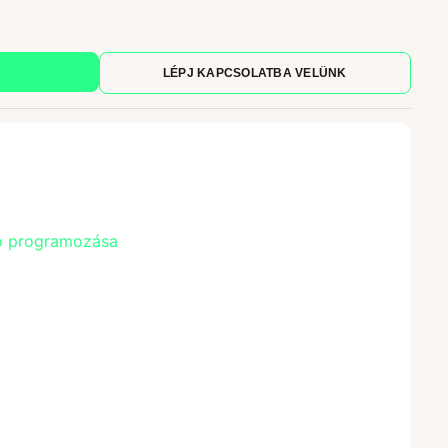
LÉPJ KAPCSOLATBA VELÜNK
tó programozása