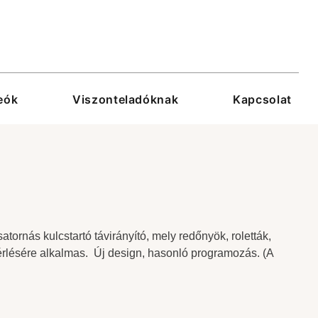
eók
Viszonteladóknak
Kapcsolat
tornás kulcstartó távirányító, mely redőnyök, roletták,
érlésére alkalmas. Új design, hasonló programozás. (A