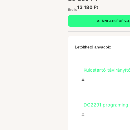
13 180 Ft
Bruttó
AJÁNLATKÉRÉS
Letölthető anyagok:
Kulcstartó távirányí
DC2291 programing