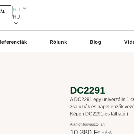
HU
TÁL
HU
Referenciák
Rólunk
Blog
Vid
DC2291
A DC2291 egy univerzális 1 csa
zsaluziák és napellenzők vez
Képen DC2291-es látható.)
Ajánlott fogyasztói ár:
10 380 Ft
+ ÁFA