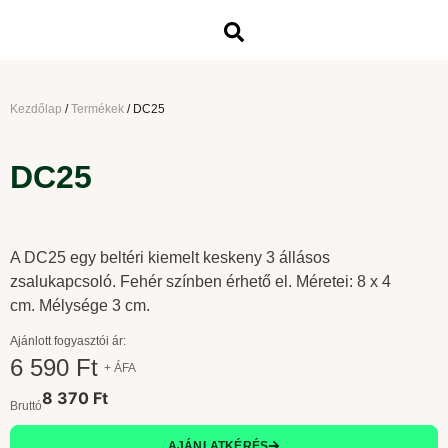
Kezdőlap
/
Termékek
/
DC25
DC25
A DC25 egy beltéri kiemelt keskeny 3 állásos
zsalukapcsoló. Fehér színben érhető el. Méretei: 8 x 4
cm. Mélysége 3 cm.
Ajánlott fogyasztói ár:
6 590 Ft
+ ÁFA
8 370 Ft
Bruttó
AJÁNLATKÉRÉS