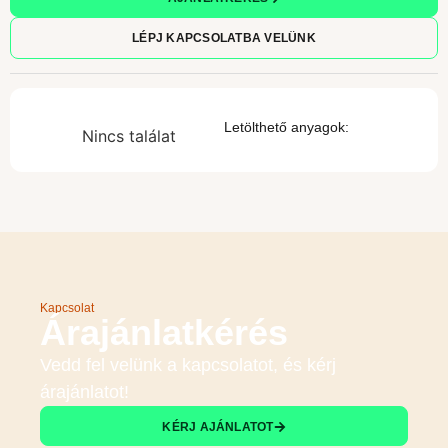
LÉPJ KAPCSOLATBA VELÜNK
Letölthető anyagok:
Nincs találat
Kapcsolat
Árajánlatkérés
Vedd fel velünk a kapcsolatot, és kérj
árajánlatot!
KÉRJ AJÁNLATOT