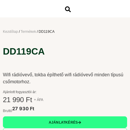
Kezdőlap
/
Termékek
/
DD119CA
DD119CA
Wifi rádióvevő, tokba építhető wifi rádióvevő minden típusú
csőmotorhoz.
Ajánlott fogyasztói ár:
21 990 Ft
+ ÁFA
27 930 Ft
Bruttó
AJÁNLATKÉRÉS