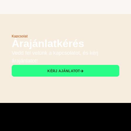
Kapcsolat
Árajánlatkérés
Vedd fel velünk a kapcsolatot, és kérj
árajánlatot!
KÉRJ AJÁNLATOT