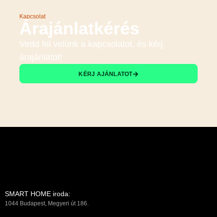
Kapcsolat
Árajánlatkérés
Vedd fel velünk a kapcsolatot, és kérj
árajánlatot!
KÉRJ AJÁNLATOT
SMART HOME iroda:
1044 Budapest, Megyeri út 186.