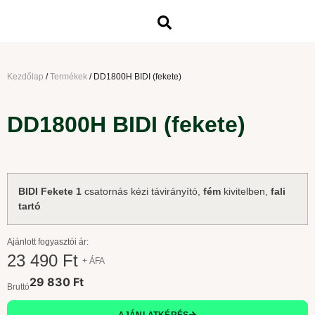
Kezdőlap
/
Termékek
/
DD1800H BIDI (fekete)
DD1800H BIDI (fekete)
BIDI Fekete 1
csatornás kézi távirányító,
fém
kivitelben,
fali
tartó
Ajánlott fogyasztói ár:
23 490 Ft
+ ÁFA
29 830 Ft
Bruttó