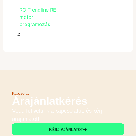
RO Trendline RE
motor
programozás
Kapcsolat
Árajánlatkérés
Vedd fel velünk a kapcsolatot, és kérj
árajánlatot!
KÉRJ AJÁNLATOT