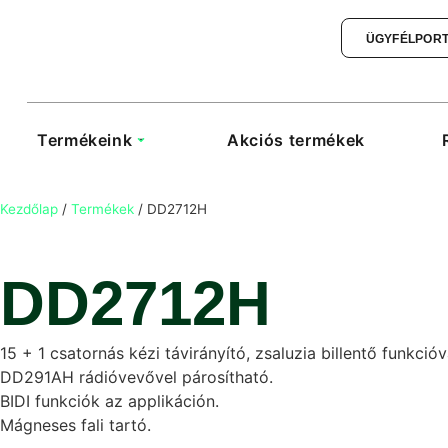
ÜGYFÉLPOR
Termékeink
Akciós termékek
Kezdőlap
/
Termékek
/
DD2712H
DD2712H
15 + 1 csatornás kézi távirányító, zsaluzia billentő funkcióv
DD291AH rádióvevővel párosítható.
BIDI funkciók az applikáción.
Mágneses fali tartó.