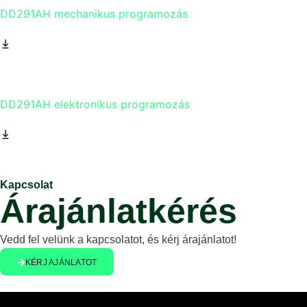
DD291AH mechanikus programozás
DD291AH elektronikus programozás
Kapcsolat
Árajánlatkérés
Vedd fel velünk a kapcsolatot, és kérj árajánlatot!
KÉRJ AJÁNLATOT